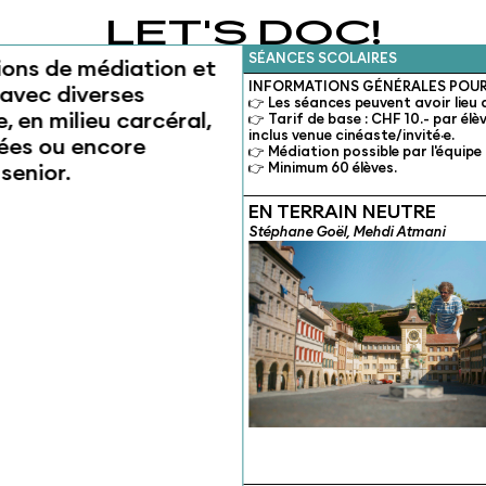
LET'S DOC!
SÉANCES SCOLAIRES
tions de médiation et
INFORMATIONS GÉNÉRALES POUR
 avec diverses
👉 Les séances peuvent avoir lieu 
e, en milieu carcéral,
👉 Tarif de base : CHF 10.- par élè
inclus venue cinéaste/invité·e.
sées ou encore
👉 Médiation possible par l'équipe
👉 Minimum 60 élèves.
senior.
EN TERRAIN NEUTRE
Stéphane Goël, Mehdi Atmani