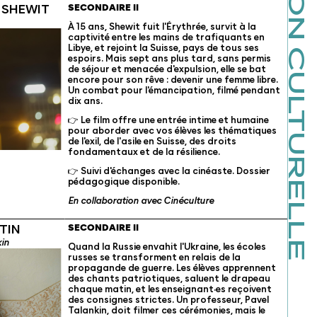
MÉDIATION CULTURELLE
E SHEWIT
SECONDAIRE II
À 15 ans, Shewit fuit l'Érythrée, survit à la
captivité entre les mains de trafiquants en
Libye, et rejoint la Suisse, pays de tous ses
espoirs. Mais sept ans plus tard, sans permis
de séjour et menacée d'expulsion, elle se bat
encore pour son rêve : devenir une femme libre.
Un combat pour l'émancipation, filmé pendant
dix ans.
👉 Le film offre une entrée intime et humaine
pour aborder avec vos élèves les thématiques
de l'exil, de l'asile en Suisse, des droits
fondamentaux et de la résilience.
👉 Suivi d'échanges avec la cinéaste.
Dossier
pédagogique disponible
.
En collaboration avec
Cinéculture
TIN
SECONDAIRE II
kin
Quand la Russie envahit l'Ukraine, les écoles
russes se transforment en relais de la
propagande de guerre. Les élèves apprennent
des chants patriotiques, saluent le drapeau
chaque matin, et les enseignant·es reçoivent
des consignes strictes. Un professeur, Pavel
Talankin, doit filmer ces cérémonies, mais le